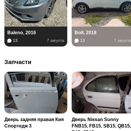
Baleno, 2016
Bolt, 2018
13
7 августа
13
7 август
Запчасти
Дверь задняя правая Кия
Дверь Nissan Sunny
Спортедж 3
FNB15, FB15, SB15, QB15,